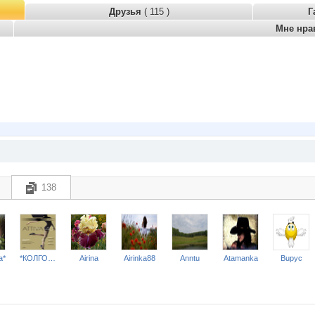
Друзья
( 115 )
Г
Мне нра
138
a*
*КОЛГОТКИ и БЕЛЬЕ*
Airina
Airinka88
Anntu
Atamanka
Bupyc