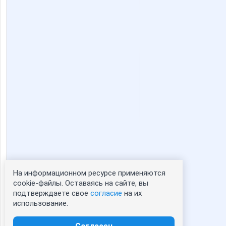
striped snake
vishe
Алешенька
Аня*
Крошка Мю
Кыся За
Мил@н@
Мыш
На информационном ресурсе применяются
Статистика портрета:
cookie-файлы. Оставаясь на сайте, вы
Стильная Туфелька
СЛ@
подтверждаете свое
согласие
на их
сейчас просматривают портрет - 0
использование.
зарегистрированные пользователи
посетившие портрет за 7 дней - 0