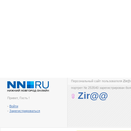
Персональный сайт пользователя
Zir
портрет № 253540 зарегистрирован боле
Zir@@
Привет, Гость !
-
Войти
-
Зарегистрироваться