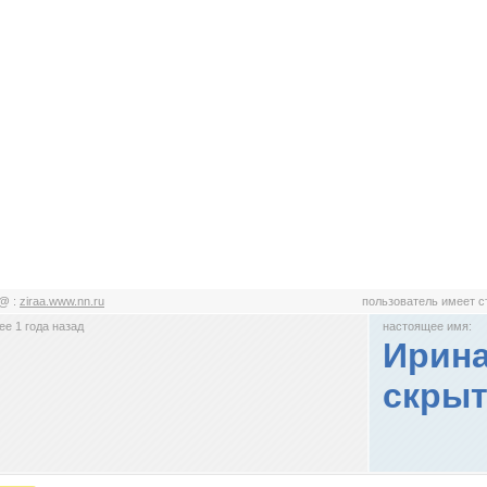
@@
:
ziraa.www.nn.ru
пользователь имеет 
е 1 года назад
настоящее имя:
Ирина
скрыт