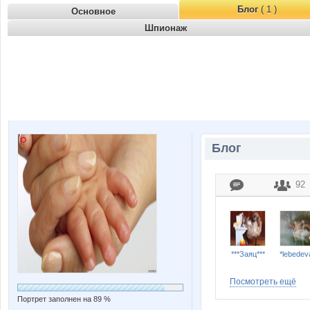
Блог
( 1 )
Основное
Шпионаж
Блог
92
***Заяц***
*lebedev
Посмотреть ещё
Портрет заполнен на 89 %