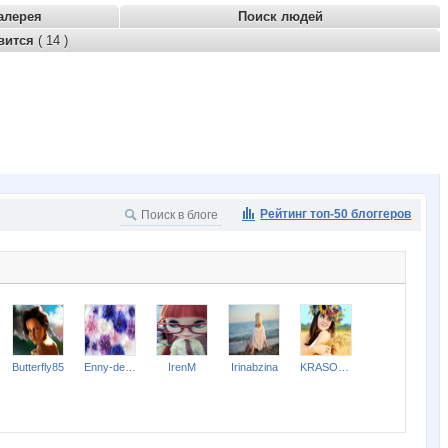
алерея
Поиск людей
вится
( 14 )
Рейтинг топ-50 блоггеров
Butterfly85
Enny-de-SerKo
IrenM
Irinabzina
KRASOTKA_N