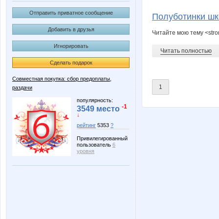
Kathrin
Knita
Отправить приватное сообщение
Полуботинки шк
Добавить в друзья
Читайте мою тему <str
Игнорировать
NataliaShap
Natikk
Читать полностью
Сделать подарок
Совместная покупка: сбор предоплаты,
1
раздачи
Stella69
Swe
популярность:
-1
3549 место
↓
рейтинг
5353
?
el_jewel
elen76
Привилегированный
пользователь
6
уровня
lennicom
lestia