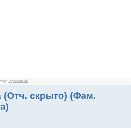
статус
«трастовый»
 (Отч. скрыто) (Фам.
а)